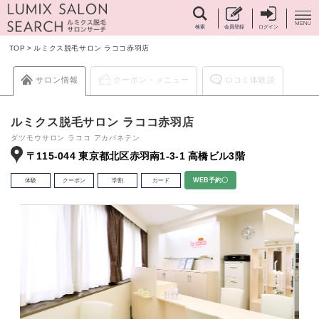
検索
会員登録
ログイン
TOP
>
ルミクス脱毛サロン ラココ赤羽店
サロン情報
クーポン・メニュー
ロコミ体験談
ルミクス脱毛サロン ラココ赤羽店
ダツモウサロン ラココ アカバネテン
〒115-044 東京都北区赤羽南1-3-1 高橋ビル3階
体験
クーポン
学割
カード
WEB予約〇