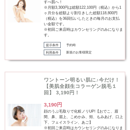
すべ肌へ！
※月額3,300円は総額122,100円（税込）から1
ヶ月分を総額より割引きした総額118,800円
（税込）を36回払いしたときの毎月のお支払
い金額です。
※初回ご来店時はカウンセリングのみになりま
す。
提示条件
予約時
利用条件
新規のお客様限定
ワントーン明るい肌に♪今だけ！
【美肌全顔生コラーゲン脱毛１
回】 3,190円！
3,190円
顔のうぶ毛取りで化粧ノリUP!【おでこ、眉
間、鼻、眉上、こめかみ、頬、もみあげ、口上
下、フェイスライン、あご】
※初回ご来店時はカウンセリングのみになりま