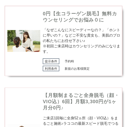
0円【生コラーゲン脱毛】無料カ
ウンセリングでお悩み０に
「なぜこんなにスピーディーなの？」「ホント
に早いの？」などご不安な貴女も、美肌のプロ
の私たちにお任せ下さい♪
※初回ご来店時はカウンセリングのみになりま
す。
提示条件
予約時
利用条件
新規のお客様限定
【月額制まるごと全身脱毛（顔・
VIO込）6回】月額3,300円が1ヶ
月分0円♪
ご来店1回毎に全身52ヵ所（顔・VIO込）をま
るごと施術♪ラココの最新スピード脱毛でつる