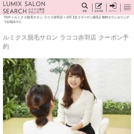
検索
会員登録
ログイン
TOP
>
ルミクス脱毛サロン ラココ赤羽店
>
0円【生コラーゲン脱毛】無料カウンセリング
でお悩み０に
ルミクス脱毛サロン ラココ赤羽店 クーポン予
約