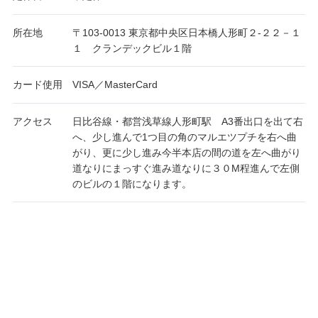
所在地
〒103-0013 東京都中央区日本橋人形町２-２２－１
１ クランデックビル１階
カード使用
VISA／MasterCard
アクセス
日比谷線・都営浅草線人形町駅 A3番出口を出て右
へ、少し進んで1つ目の角のマルエツプチを右へ曲
がり、更に少し進み今半本店の間の道を左へ曲がり
道なりにまっすぐ進み道なりに３０M程進んで左側
のビルの１階になります。