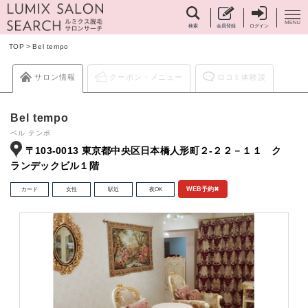
検索
会員登録
ログイン
TOP
>
Bel tempo
サロン情報
クーポン・メニュー
ロコミ体験談
Bel tempo
ベル テンポ
〒103-0013 東京都中央区日本橋人形町２-２２－１１ ク
ランデックビル１階
カード
女性
駅近
夜OK
WEB予約✖