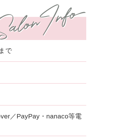
0まで
cover／PayPay・nanaco等電