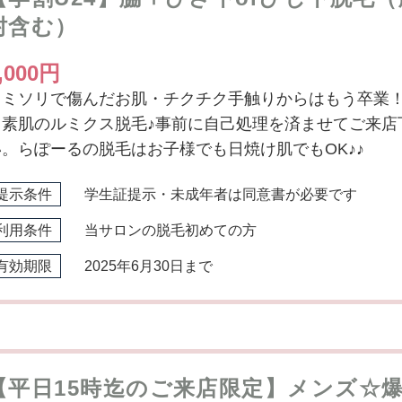
肘含む）
,000円
カミソリで傷んだお肌・チクチク手触りからはもう卒業
る素肌のルミクス脱毛♪事前に自己処理を済ませてご来店
い。らぽーるの脱毛はお子様でも日焼け肌でもOK♪♪
提示条件
学生証提示・未成年者は同意書が必要です
利用条件
当サロンの脱毛初めての方
有効期限
2025年6月30日まで
【平日15時迄のご来店限定】メンズ☆