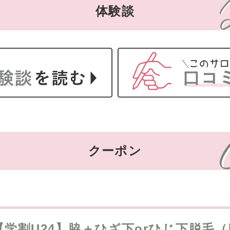
体験談
クーポン
【学割U24】脇＋ひざ下orひじ下脱毛