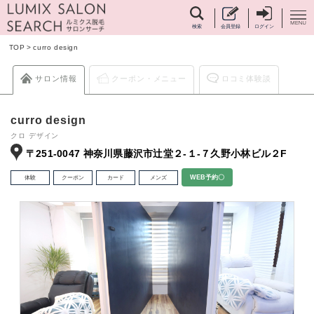
検索
会員登録
ログイン
TOP
>
curro design
サロン情報
クーポン・メニュー
ロコミ体験談
curro design
クロ デザイン
〒251-0047 神奈川県藤沢市辻堂２-１-７久野小林ビル２F
体験
クーポン
カード
メンズ
WEB予約〇