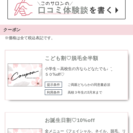
クーポン
※価格は全て税込表記です。
こども割♡脱毛全半額
小学生～高校生の方ならどなたでも♩¨̮
５０%off♡
提示条件
ご両親どちらかの同意書必須
利用条件
高校３年生の3月末まで
お誕生日割♡10%off
全メニュー《フェイシャル、ネイル、脱毛、リ