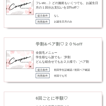
フレetc...》どの施術もいくつでも、お誕生日
月の１回分お支払いを10%off♡
提示条件
なし
利用条件
お誕生日月のみ
学割&ペア割♡２０%off
全脱毛メニュー
学生様なら誰でも♩¨̮学割
どんな組合せでもお２人様で♩¨̮ペア割
提示条件
初回学生証確認 / 初回ペア確認
利用条件
何回でも可
6回ごとに半額♡