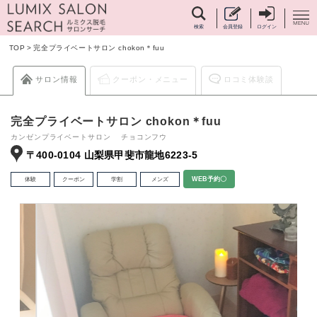
検索
会員登録
ログイン
TOP
>
完全プライベートサロン chokon＊fuu
サロン情報
クーポン・メニュー
ロコミ体験談
完全プライベートサロン chokon＊fuu
カンゼンプライベートサロン チョコンフウ
〒400-0104 山梨県甲斐市龍地6223-5
体験
クーポン
学割
メンズ
WEB予約〇