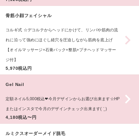
骨筋小顔フェイシャル
コルギ式 ☆デコルテからヘッドにかけて、リンパや筋肉の流
れに沿って強めにほぐし経穴を圧迫しながら筋肉を底上げ
【オイルマッサージ+石膏パック+整肌+プチヘッドマッサー
ジ付】
5,970税込円
Gel Nail
定額ネイル5,000税込❤︎今月デザインからお選び出来ます☆HP
またはインスタで今月のデザインチェック出来ます( ¨̮ )‪︎
4,180税込〜円
ルミクスオーダーメイド脱毛