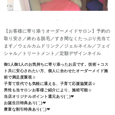
【お客様に寄り添うオーダーメイドサロン】予約の
取り安さ／終わる脱毛／すき間なくたっぷり光当て
ます／ウェルカムドリンク／ジェルネイル／フェイ
シャル／トリートメント／定額デザインネイル
御1人御1人のお気持ちに寄り添ったお店です。技術＋コス
ト共に安心されたい方、個人に合わせたオーダーメイド施
術で満足度重視☺︎
子育て世代でも気軽に通える、子育て応援協賛店☺︎
男性も当サロンお客様ご紹介により、施術可能☺︎
当店オリジナルポイント還元あり( ¨̮ )‪︎❤︎
お誕生日特典あり︎( ¨̮ )‪︎❤︎
豊富な割引特典あり( ¨̮ )‪︎❤︎