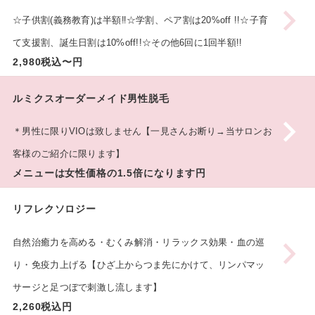
☆子供割(義務教育)は半額‼︎☆学割、ペア割は20%off !!☆子育
て支援割、誕生日割は10%off!!☆その他6回に1回半額!!
2,980税込〜円
ルミクスオーダーメイド男性脱毛
＊男性に限りVIOは致しません【一見さんお断り→当サロンお
客様のご紹介に限ります】
メニューは女性価格の1.5倍になります円
リフレクソロジー︎
自然治癒力を高める・むくみ解消・リラックス効果・血の巡
り・免疫力上げる【ひざ上からつま先にかけて、リンパマッ
サージと足つぼで刺激し流します】
2,260税込円