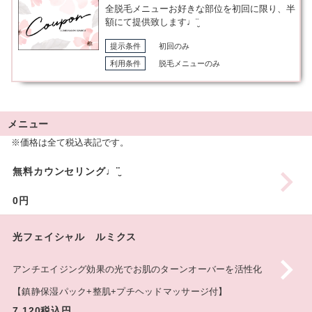
全脱毛メニューお好きな部位を初回に限り、半
額にて提供致します♩¨̮
提示条件
初回のみ
利用条件
脱毛メニューのみ
メニュー
※価格は全て税込表記です。
無料カウンセリング♩¨̮
0円
光フェイシャル ルミクス
アンチエイジング効果の光でお肌のターンオーバーを活性化
【鎮静保湿パック+整肌+プチヘッドマッサージ付】
7,120税込円