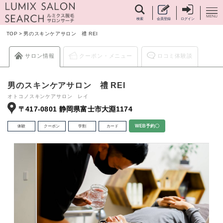
検索
会員登録
ログイン
TOP
>
男のスキンケアサロン 禮 REI
サロン情報
クーポン・メニュー
ロコミ体験談
男のスキンケアサロン 禮 REI
オトコノスキンケアサロン レイ
〒417-0801 静岡県富士市大淵1174
体験
クーポン
学割
カード
WEB予約〇