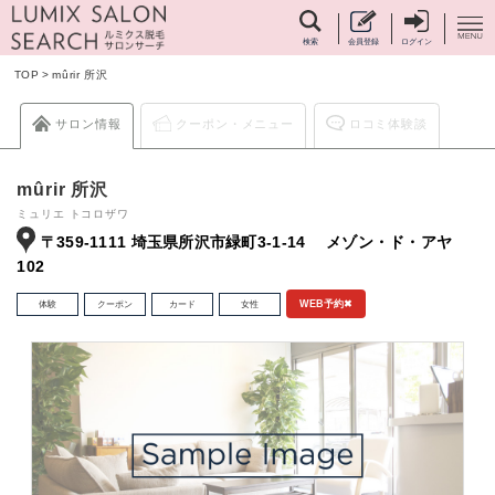
検索
会員登録
ログイン
TOP
>
mûrir 所沢
サロン情報
クーポン・メニュー
ロコミ体験談
mûrir 所沢
ミュリエ トコロザワ
〒359-1111 埼玉県所沢市緑町3-1-14 メゾン・ド・アヤ
102
体験
クーポン
カード
女性
WEB予約✖