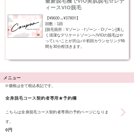
最新脱毛機でVIO美肌脱毛☆レデ
ィースVIO脱毛
【¥9600→¥3780!!】
回数：1回
[脱毛箇所：Vゾーン・Iゾーン・Oゾーン]美し
く清潔なデリケートゾーンへ!VIOの脱毛はや
っていいことが沢山♪※初回カウンセリング時
間を30分程頂きます。
メニュー
※価格は全て税込表記です。
全身脱毛コース契約者専用★予約欄
こちらは全身脱毛コース契約者専用の予約ページになりま
す。
0円