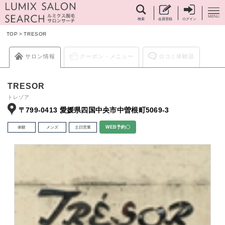
検索
会員登録
ログイン
TOP
>
TRESOR
サロン情報
クーポン・メニュー
ロコミ体験談
TRESOR
トレゾア
〒799-0413 愛媛県四国中央市中曽根町5069-3
体験
メンズ
土日営業
WEB予約〇