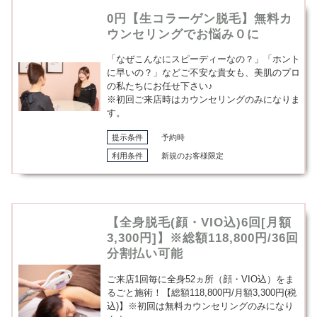
0円【生コラーゲン脱毛】無料カ
ウンセリングでお悩み０に
「なぜこんなにスピーディーなの？」「ホント
に早いの？」などご不安な貴女も、美肌のプロ
の私たちにお任せ下さい♪
※初回ご来店時はカウンセリングのみになりま
す。
提示条件
予約時
利用条件
新規のお客様限定
【全身脱毛(顔・VIO込)6回[月額
3,300円]】※総額118,800円/36回
分割払い可能
ご来店1回毎に全身52ヵ所（顔・VIO込）をま
るごと施術！【総額118,800円/月額3,300円(税
込)】※初回は無料カウンセリングのみになり