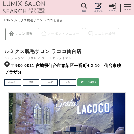
検索
会員登録
ログイン
TOP
>
ルミクス脱毛サロン ラココ仙台店
サロン情報
クーポン・メニュー
ロコミ体験談
ルミクス脱毛サロン ラココ仙台店
ルミクスダツモウサロン ラココ センダイテン
〒980-0811 宮城県仙台市青葉区一番町4-2-10 仙台東映
プラザ5F
クーポン
学割
カード
女性
WEB予約〇