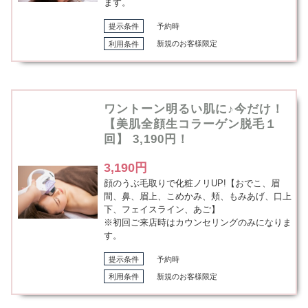
ます。
提示条件
予約時
利用条件
新規のお客様限定
ワントーン明るい肌に♪今だけ！
【美肌全顔生コラーゲン脱毛１
回】 3,190円！
3,190円
顔のうぶ毛取りで化粧ノリUP!【おでこ、眉
間、鼻、眉上、こめかみ、頬、もみあげ、口上
下、フェイスライン、あご】
※初回ご来店時はカウンセリングのみになりま
す。
提示条件
予約時
利用条件
新規のお客様限定