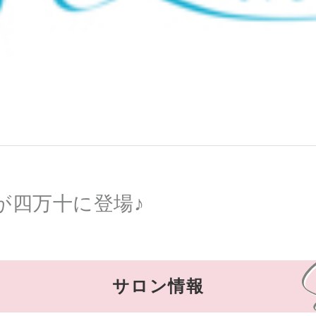
が四万十に登場♪
サロン情報