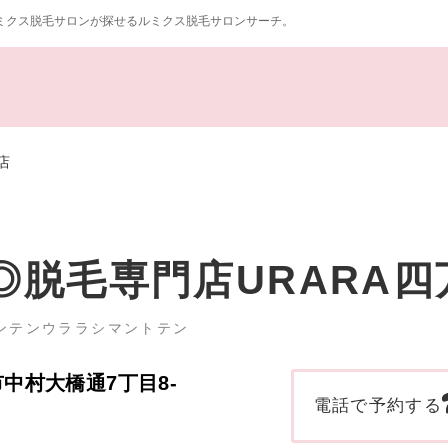
ミクス脱毛サロンが探せるルミクス脱毛サロンサーチ。
店
◎脱毛専門店URARA四
ンテンウララシマントテン
十市中村大橋通7丁目8-
電話で予約する