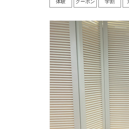
体験
クーポン
学割