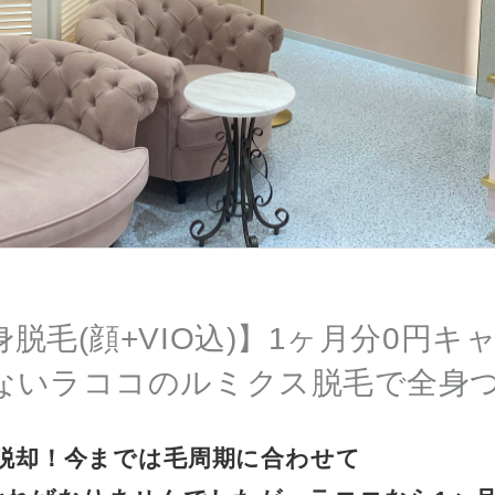
脱毛(顔+VIO込)】1ヶ月分0円
ないラココのルミクス脱毛で全身つ
脱却！今までは毛周期に合わせて