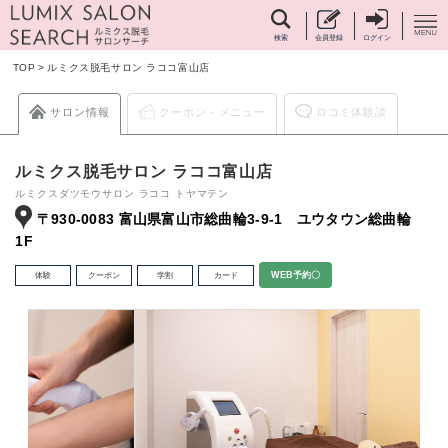
検索
会員登録
ログイン
TOP
>
ルミクス脱毛サロン ラココ富山店
サロン情報
クーポン・メニュー
ロコミ体験談
ルミクス脱毛サロン ラココ富山店
ルミクスダツモウサロン ラココ トヤマテン
〒930-0083 富山県富山市総曲輪3-9-1 ユウタウン総曲輪
1F
体験
クーポン
学割
カード
WEB予約〇