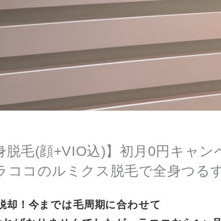
脱毛(顔+VIO込)】初月0円キャ
ラココのルミクス脱毛で全身つるす
脱却！今までは毛周期に合わせて