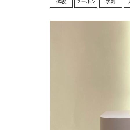
体験
クーポン
学割