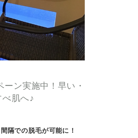
ンペーン実施中！早い・
べ肌へ♪
月間隔での脱毛が可能に！