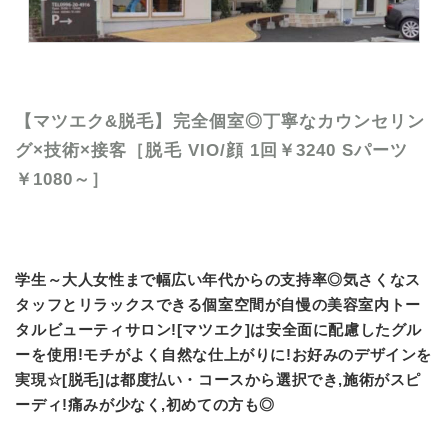
【マツエク&脱毛】完全個室◎丁寧なカウンセリン
グ×技術×接客［脱毛 VIO/顔 1回￥3240 Sパーツ
￥1080～］
学生～大人女性まで幅広い年代からの支持率◎気さくなス
タッフとリラックスできる個室空間が自慢の美容室内トー
タルビューティサロン![マツエク]は安全面に配慮したグル
ーを使用!モチがよく自然な仕上がりに!お好みのデザインを
実現☆[脱毛]は都度払い・コースから選択でき,施術がスピ
ーディ!痛みが少なく,初めての方も◎