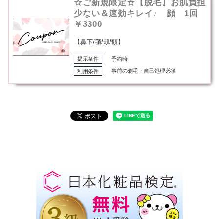
☆ご新規限定☆【脱毛】お肌負担
少ない＆速効キレイ♪ 顔 1回
￥3300
【鼻下/顎/頬/額】
提示条件
予約時
利用条件
事前の剃毛・自己処理必須