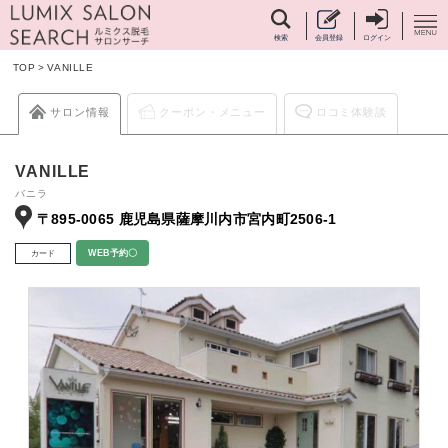
検索
会員登録
ログイン
TOP
>
VANILLE
サロン情報
クーポン・メニュー
ロコミ体験談
VANILLE
バニラ
〒895-0065 鹿児島県薩摩川内市宮内町2506-1
カード
WEB予約〇