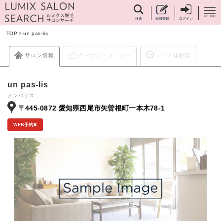
検索
会員登録
ログイン
TOP
>
un pas-lis
サロン情報
クーポン・メニュー
ロコミ体験談
un pas-lis
アンパリス
〒445-0872 愛知県西尾市矢曽根町一本木78-1
WEB予約✖