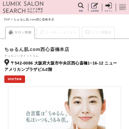
検索
会員登録
ログイン
TOP
>
ちゅるん肌.com西心斎橋本店
サロン情報
クーポン・メニュー
ロコミ体験談
ちゅるん肌.com西心斎橋本店
チュルンハダドットコム
〒542-0086 大阪府大阪市中央区西心斎橋1−16-12 ニュー
アメリカンプラザビル2階
WEB予約✖