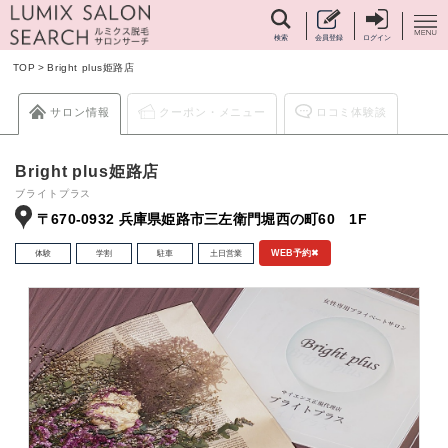
検索
会員登録
ログイン
TOP
>
Bright plus姫路店
サロン情報
クーポン・メニュー
ロコミ体験談
Bright plus姫路店
ブライトプラス
〒670-0932 兵庫県姫路市三左衛門堀西の町60 1F
体験
学割
駐車
土日営業
WEB予約✖