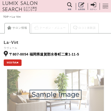
検索
会員登録
ログイン
TOP
>
La･Virt
サロン情報
クーポン・メニュー
ロコミ体験談
La･Virt
ラヴェール
〒807-0054 福岡県遠賀郡水巻町二東1-11-5
WEB予約✖