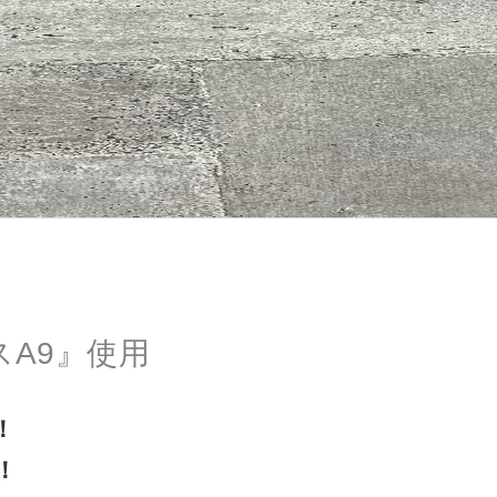
A9』使用
！
！