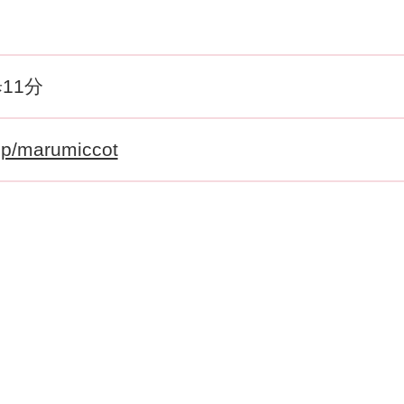
11分
.jp/marumiccot