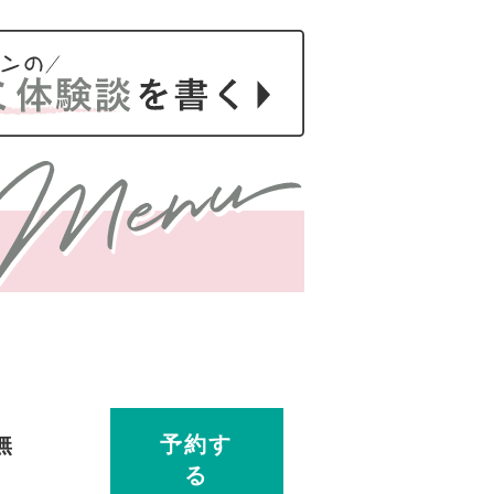
無
予約す
る