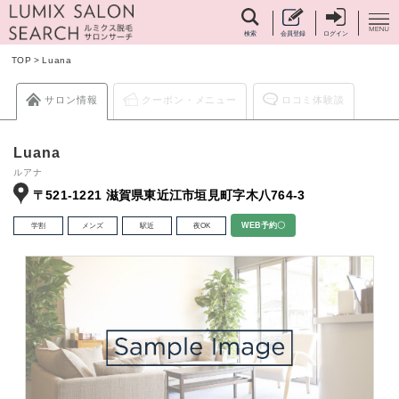
検索
会員登録
ログイン
TOP
>
Luana
サロン情報
クーポン・メニュー
ロコミ体験談
Luana
ルアナ
〒521‐1221 滋賀県東近江市垣見町字木八764-3
学割
メンズ
駅近
夜OK
WEB予約〇