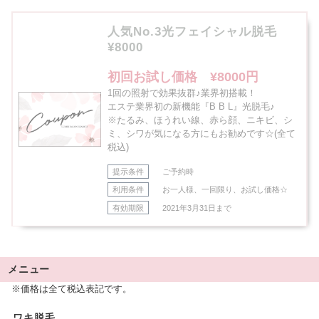
人気No.3光フェイシャル脱毛
¥8000
初回お試し価格 ¥8000円
1回の照射で効果抜群♪業界初搭載！
エステ業界初の新機能『B B L』光脱毛♪
※たるみ、ほうれい線、赤ら顔、ニキビ、シ
ミ、シワが気になる方にもお勧めです☆(全て
税込)
提示条件
ご予約時
利用条件
お一人様、一回限り、お試し価格☆
有効期限
2021年3月31日まで
メニュー
※価格は全て税込表記です。
ワキ脱毛