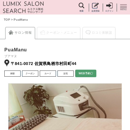
検索
会員登録
ログイン
TOP
>
PuaManu
サロン情報
クーポン・メニュー
ロコミ体験談
PuaManu
プアマヌ
〒841-0072 佐賀県鳥栖市村田町44
体験
クーポン
カード
女性
WEB予約〇