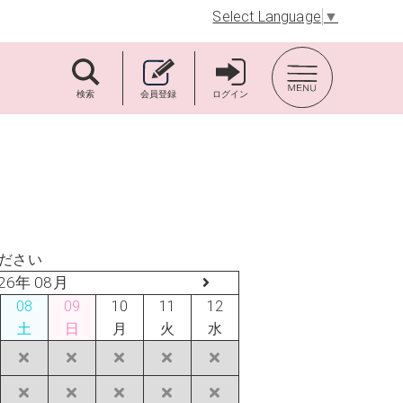
Select Language
▼
TOP BACK
検索
会員登録
ログイン
ださい
26年 08月
08
09
10
11
12
土
日
月
火
水