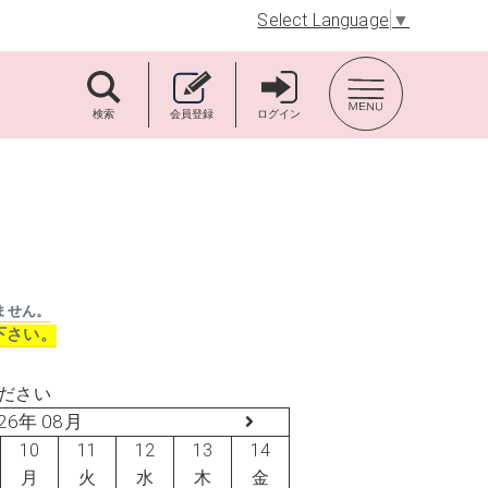
Select Language
▼
TOP BACK
検索
会員登録
ログイン
ません。
下さい。
ださい
26年 08月
10
11
12
13
14
月
火
水
木
金