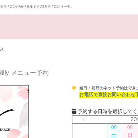
脱毛サロンが探せるルミクス脱毛サロンサーチ。
ス
lly メニュー予約
当日・前日のネット予約はでき
お電話で直接お問い合わせ
予約する日時を選択してく
20
08
09
土
日