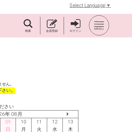
Select Language
▼
TOP BACK
検索
会員登録
ログイン
ません。
下さい。
ださい
26年 08月
09
10
11
12
13
日
月
火
水
木