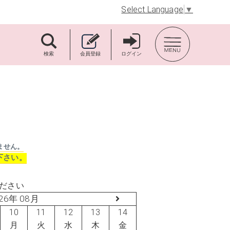
Select Language
▼
TOP BACK
検索
会員登録
ログイン
ません。
下さい。
ださい
26年 08月
10
11
12
13
14
月
火
水
木
金