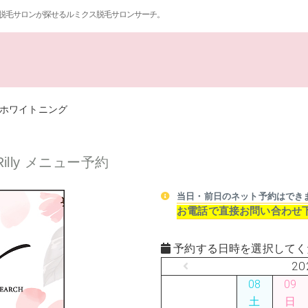
脱毛サロンが探せるルミクス脱毛サロンサーチ。
ホワイトニング
lly メニュー予約
当日・前日のネット予約はでき
お電話で直接お問い合わせ
予約する日時を選択してく
20
08
09
土
日