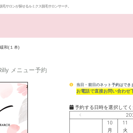
脱毛サロンが探せるルミクス脱毛サロンサーチ。
緩和(１本)
lly メニュー予約
当日・前日のネット予約はでき
お電話で直接お問い合わせ
予約する日時を選択してく
20
10
11
月
火