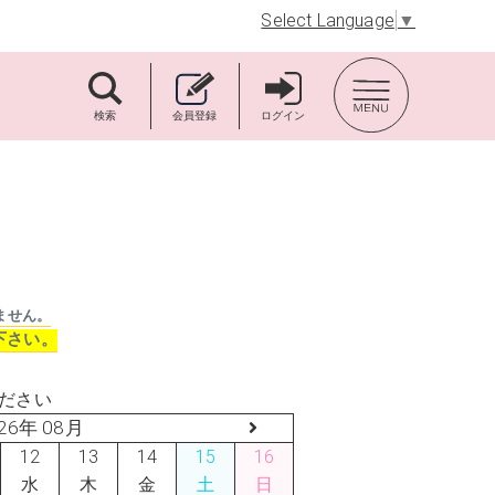
Select Language
▼
TOP BACK
検索
会員登録
ログイン
ません。
下さい。
ださい
26年 08月
12
13
14
15
16
水
木
金
土
日