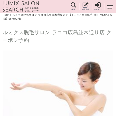
検索
会員登録
ログイン
TOP
>
ルミクス脱毛サロン ラココ広島並木通り店
>
【まるごと全身脱毛（顔・VIO込）5
回】86,900円♪
ルミクス脱毛サロン ラココ広島並木通り店 ク
ーポン予約