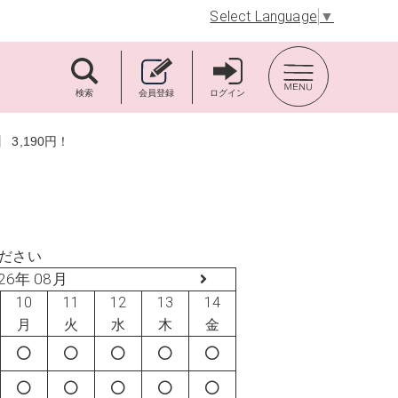
Select Language
▼
TOP BACK
検索
会員登録
ログイン
3,190円！
ださい
26年 08月
10
11
12
13
14
月
火
水
木
金