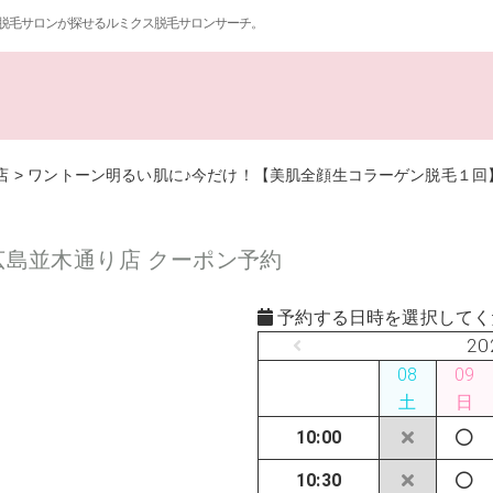
脱毛サロンが探せるルミクス脱毛サロンサーチ。
店
>
ワントーン明るい肌に♪今だけ！【美肌全顔生コラーゲン脱毛１回】 
広島並木通り店 クーポン予約
予約する日時を選択してく
20
08
09
土
日
10:00
10:30