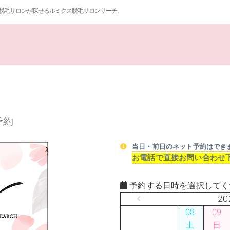
脱毛サロンが探せるルミクス脱毛サロンサーチ。
予約
当日・前日のネット予約はでき
お電話で直接お問い合わせ
予約する日時を選択してく
20
08
09
土
日