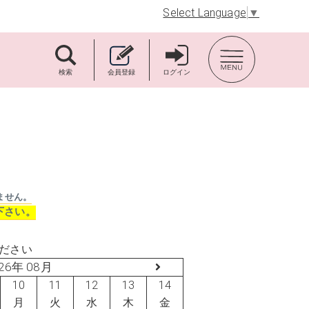
Select Language
▼
TOP BACK
検索
会員登録
ログイン
ません。
下さい。
ださい
26年 08月
10
11
12
13
14
月
火
水
木
金