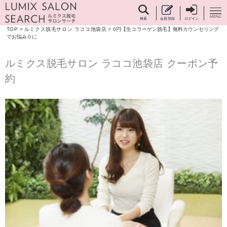
検索
会員登録
ログイン
TOP
>
ルミクス脱毛サロン ラココ池袋店
>
0円【生コラーゲン脱毛】無料カウンセリング
でお悩み０に
ルミクス脱毛サロン ラココ池袋店 クーポン予
約