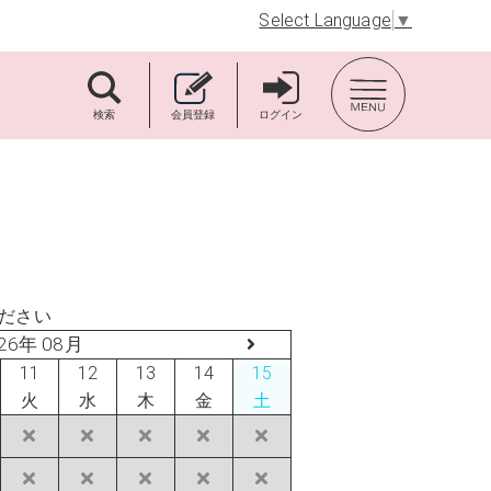
Select Language
▼
TOP BACK
検索
会員登録
ログイン
ださい
26年 08月
11
12
13
14
15
火
水
木
金
土