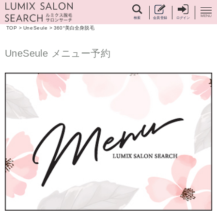
検索
会員登録
ログイン
TOP
>
UneSeule
>
360°美白全身脱毛
UneSeule メニュー予約