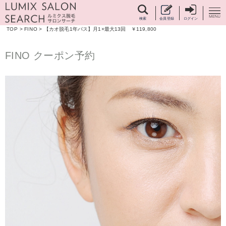
検索
会員登録
ログイン
TOP
>
FINO
>
【カオ脱毛1年パス】月1×最大13回 ￥119,800
FINO クーポン予約