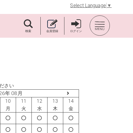
Select Language
▼
TOP BACK
検索
会員登録
ログイン
ださい
26年 08月
10
11
12
13
14
月
火
水
木
金