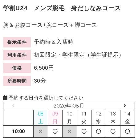
学割U24 メンズ脱毛 身だしなみコース
胸＆お腹コース+腕コース＋脚コース
予約時＆入店時
提示条件
初回限定・学生限定（学生証提示）
利用条件
6,500円
価格
30分
所要時間
予約する日時を選択してください
2026年 08月
08
09
10
11
12
13
14
土
日
月
火
水
木
金
10:00