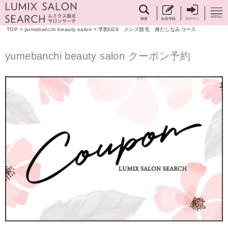
検索
会員登録
ログイン
TOP
>
yumebanchi beauty salon
>
学割U24 メンズ脱毛 身だしなみコース
yumebanchi beauty salon クーポン予約