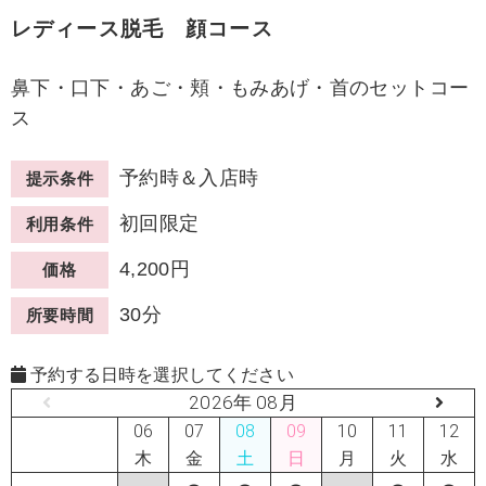
レディース脱毛 顔コース
鼻下・口下・あご・頬・もみあげ・首のセットコー
ス
予約時＆入店時
提示条件
初回限定
利用条件
4,200円
価格
30分
所要時間
予約する日時を選択してください
2026年 08月
06
07
08
09
10
11
12
木
金
土
日
月
火
水