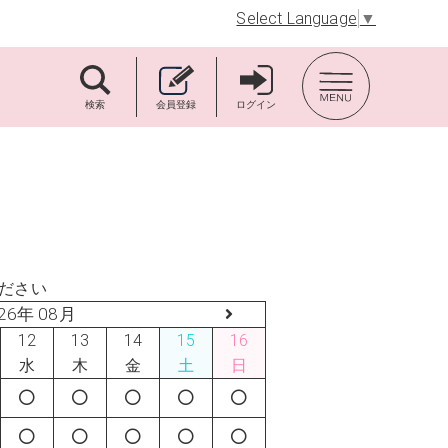
Select Language
▼
TOP BACK
検索
会員登録
ログイン
ださい
26年 08月
12
13
14
15
16
水
木
金
土
日