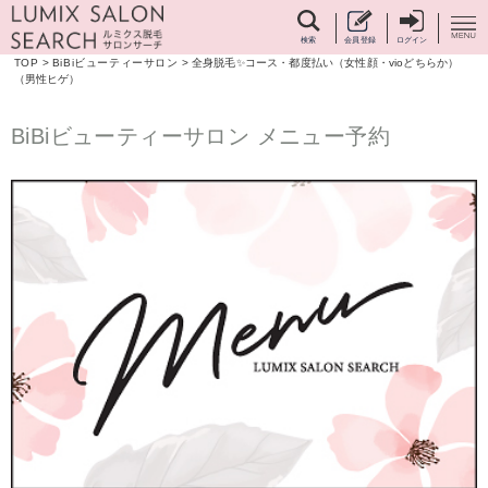
検索
会員登録
ログイン
TOP
>
BiBiビューティーサロン
>
全身脱毛✨コース・都度払い（女性顔・vioどちらか）
（男性ヒゲ）
BiBiビューティーサロン メニュー予約