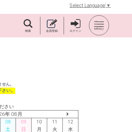
Select Language
▼
TOP BACK
検索
会員登録
ログイン
ません。
下さい。
ださい
26年 08月
08
09
10
11
12
土
日
月
火
水